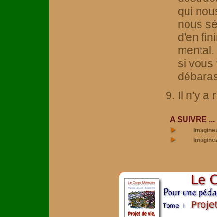
qui nou
nous sé
d'en fini
mental. 
si vous
débaras
Il n'y a
A SUIVRE ...
Imaginez
Imaginez