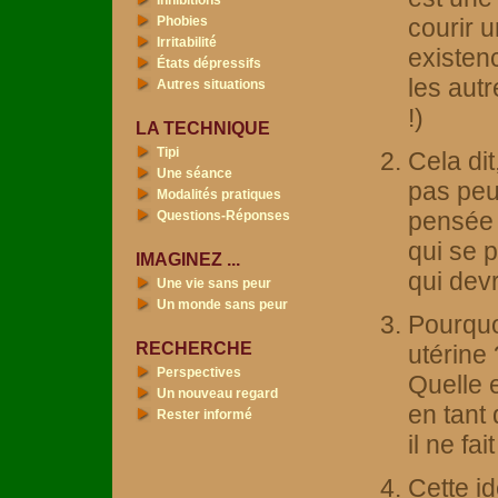
Inhibitions
Phobies
courir u
Irritabilité
existen
États dépressifs
les aut
Autres situations
!)
LA TECHNIQUE
Tipi
Cela dit
Une séance
pas peu
Modalités pratiques
pensée 
Questions-Réponses
qui se p
IMAGINEZ ...
qui devr
Une vie sans peur
Un monde sans peur
Pourquoi
RECHERCHE
utérine 
Perspectives
Quelle e
Un nouveau regard
en tant
Rester informé
il ne fa
Cette id