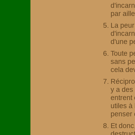
d'incarn
par aill
La peur 
d'incar
d'une p
Toute p
sans pe
cela dev
Récipro
y a des
entrent 
utiles à
penser 
Et donc
destruc