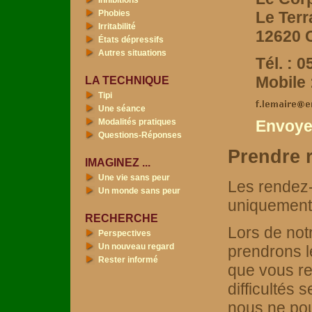
Inhibitions
Phobies
Le Terra
Irritabilité
12620
États dépressifs
Autres situations
Tél. : 
Mobile 
LA TECHNIQUE
Tipi
Une séance
Modalités pratiques
Envoyer
Questions-Réponses
Prendre 
IMAGINEZ ...
Une vie sans peur
Les rendez
Un monde sans peur
uniquement
RECHERCHE
Lors de not
Perspectives
Un nouveau regard
prendrons l
Rester informé
que vous re
difficultés
nous ne pou